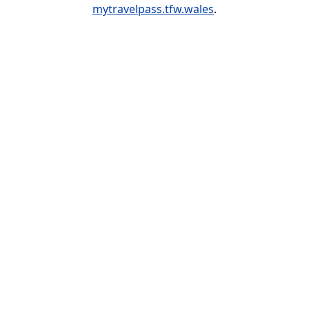
mytravelpass.tfw.wales
.